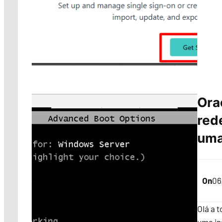
Ora
red
uma
On
06
Olá a 