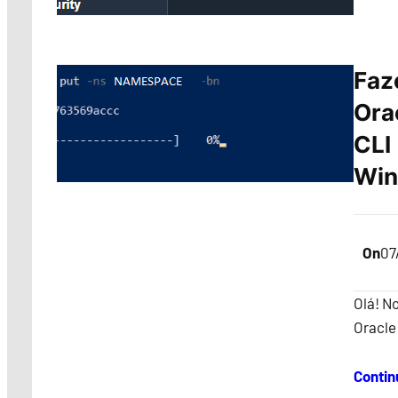
Faz
Ora
CLI
Wi
On
07
Olá! N
Oracle
Contin