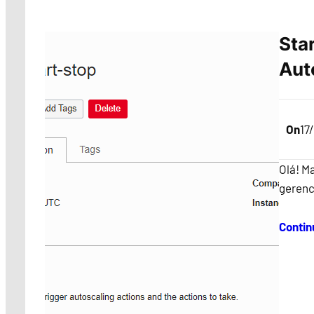
Sta
Aut
On
17
Olá! Ma
gerenc
Contin