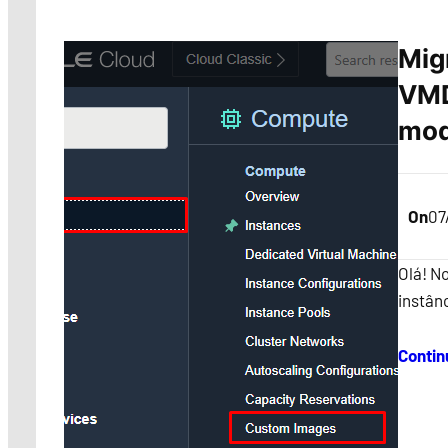
Mig
VMD
mod
On
07
Olá! N
instân
Contin