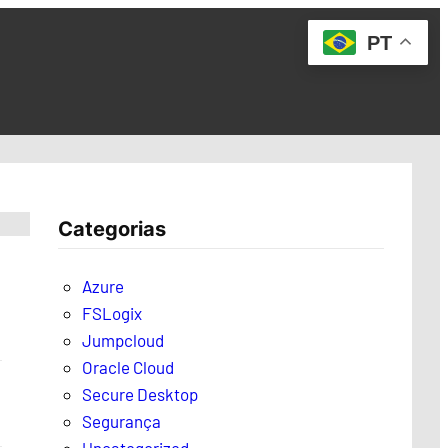
PT
Categorias
Azure
FSLogix
Jumpcloud
Oracle Cloud
Secure Desktop
Segurança