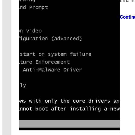
uma in
Contin