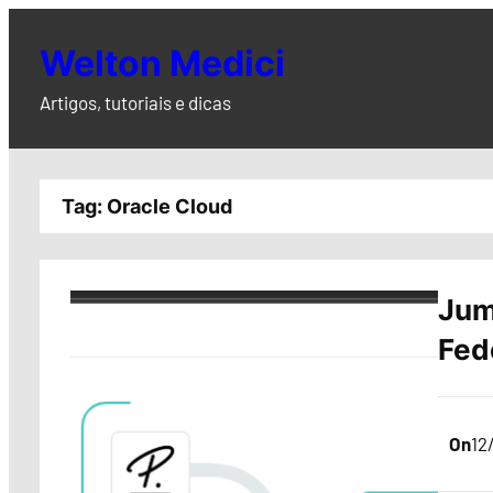
Pular
para
Welton Medici
o
Artigos, tutoriais e dicas
conteúdo
Tag:
Oracle Cloud
Jum
Fed
On
12