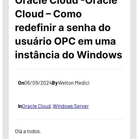
Oracle Cloud -Oracle
Cloud – Como
redefinir a senha do
usuário OPC em uma
instância do Windows
On
06/09/2024
By
Welton Medici
In
Oracle Cloud
, 
Windows Server
Olá a todos.