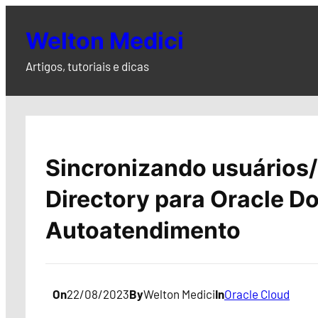
Pular
para
Welton Medici
o
Artigos, tutoriais e dicas
conteúdo
Sincronizando usuários/
Directory para Oracle 
Autoatendimento
On
22/08/2023
By
Welton Medici
In
Oracle Cloud