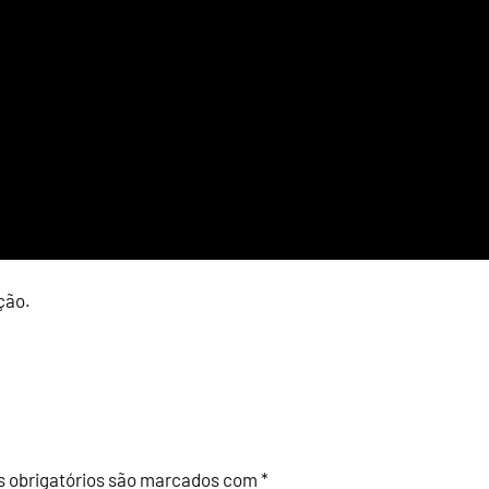
ção.
 obrigatórios são marcados com
*