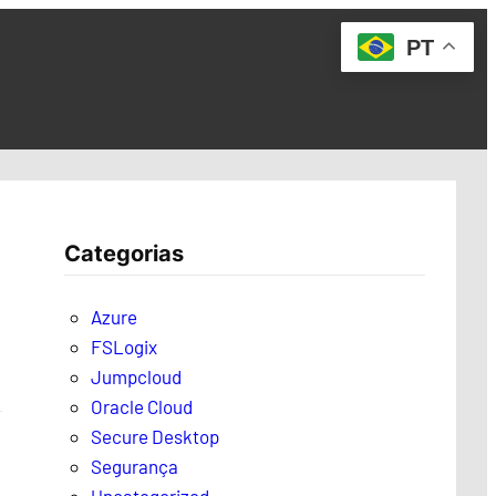
PT
Categorias
Azure
FSLogix
Jumpcloud
Oracle Cloud
Secure Desktop
Segurança