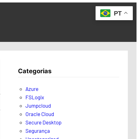
PT
Categorias
Azure
FSLogix
Jumpcloud
Oracle Cloud
Secure Desktop
Segurança