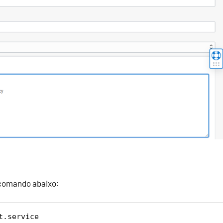
o comando abaixo:
t.service