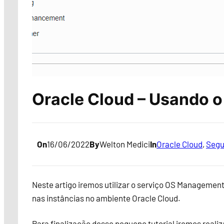
Oracle Cloud – Usando 
On
16/06/2022
By
Welton Medici
In
Oracle Cloud
, 
Segu
Neste artigo iremos utilizar o serviço OS Management
nas instâncias no ambiente Oracle Cloud.
Para finalização desse pequeno tutorial iremos reali