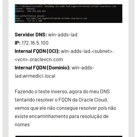
Servidor DNS:
win-adds-iad
IP:
172.16.5.100
Internal FQDN (OCI):
win-adds-iad.<subnet>.
<vcn>.oraclevcn.com
Internal FQDN (Domínio):
win-adds-
iad.wrmedici.local
Fazendo o teste inverso, agora do meu DNS
tentando resolver o FQDN da Oracle Cloud,
vemos que ele não consegue resolver pois não
existe encaminhamento para resolução de
nomes